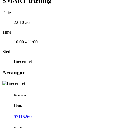
SMART træning
Date
22 10 26
Time
10:00 - 11:00
Sted
Biecentret
Arrangør
Biecentret
Phone
97115260