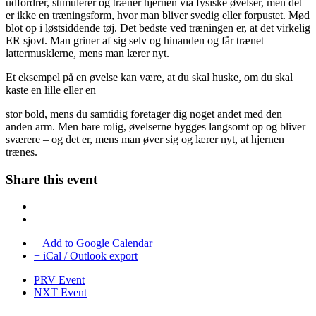
udfordrer, stimulerer og træner hjernen via fysiske øvelser, men det
er ikke en træningsform, hvor man bliver svedig eller forpustet. Mød
blot op i løstsiddende tøj. Det bedste ved træningen er, at det virkelig
ER sjovt. Man griner af sig selv og hinanden og får trænet
lattermusklerne, mens man lærer nyt.
Et eksempel på en øvelse kan være, at du skal huske, om du skal
kaste en lille eller en
stor bold, mens du samtidig foretager dig noget andet med den
anden arm. Men bare rolig, øvelserne bygges langsomt op og bliver
sværere – og det er, mens man øver sig og lærer nyt, at hjernen
trænes.
Share this event
+ Add to Google Calendar
+ iCal / Outlook export
PRV Event
NXT Event