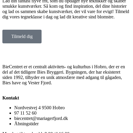
Lad din fantasi flyve frit, som du opdager nye teknikker og skaber
smukke kunstværker. Så kom og find inspiration, del dine historier
og lad os sammen skabe kunstværker, der vil vare for evigt! Tilmeld
dig vores tegneklasse i dag og lad dit kreative sind blomstre.
Tilmeld dig
BieCentret er et centralt aktivitets- og kulturhus i Hobro, der er en
del af det tidligere Bies Bryggeri. Bygningen, der har eksisteret
siden 1992, tilbyder en unik atmosfære med adgang til gågaden,
Bies have og Vester Fjord.
Kontakt
Nordvestvej 4 9500 Hobro
97 11 52 60
biecentret@mariagerfjord.dk
Åbningstider