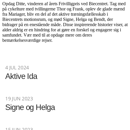
Opdag Ditte, vinderen af årets Frivilligpris ved Biecentret. Tag med
på cykelture med tvillingerne Thor og Frank, oplev de glade mænd
fra Mariager, bliv en del af det aktive træningsfællesskab i
Biecentrets motionsrum, og mød Signe, Helga og Bendt, der
bidrager på en enestående måde. Disse inspirerende historier viser, at
alder aldrig er en hindring for at gøre en forskel og engagere sig i
samfundet. Vær med til at opdage mere om deres
bemærkelsesværdige rejser.
4 JUL 2024
Aktive Ida
19 JUN 2023
Signe og Helga
15 JUN 2023