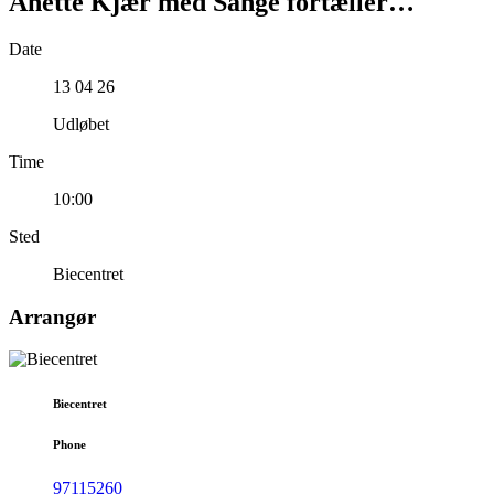
Anette Kjær med Sange fortæller…
Date
13 04 26
Udløbet
Time
10:00
Sted
Biecentret
Arrangør
Biecentret
Phone
97115260