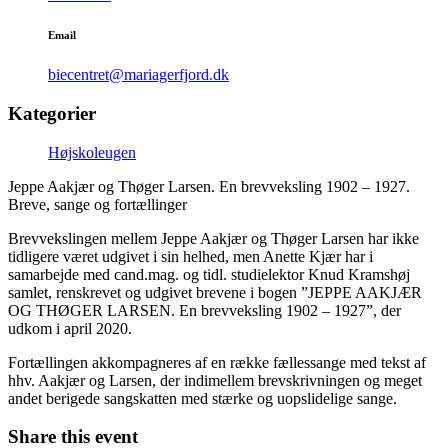
Email
biecentret@mariagerfjord.dk
Kategorier
Højskoleugen
Jeppe Aakjær og Thøger Larsen. En brevveksling 1902 – 1927.
Breve, sange og fortællinger
Brevvekslingen mellem Jeppe Aakjær og Thøger Larsen har ikke
tidligere været udgivet i sin helhed, men Anette Kjær har i
samarbejde med cand.mag. og tidl. studielektor Knud Kramshøj
samlet, renskrevet og udgivet brevene i bogen ”JEPPE AAKJÆR
OG THØGER LARSEN. En brevveksling 1902 – 1927”, der
udkom i april 2020.
Fortællingen akkompagneres af en række fællessange med tekst af
hhv. Aakjær og Larsen, der indimellem brevskrivningen og meget
andet berigede sangskatten med stærke og uopslidelige sange.
Share this event