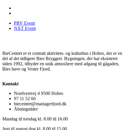
PRV Event
NXT Event
BieCentret er et centralt aktivitets- og kulturhus i Hobro, der er en
del af det tidligere Bies Bryggeri. Bygningen, der har eksisteret
siden 1992, tilbyder en unik atmosfære med adgang til gågaden,
Bies have og Vester Fjord.
Kontakt
Nordvestvej 4 9500 Hobro
97 11 52 60
biecentret@mariagerfjord.dk
Åbningstider
Mandag til torsdag kl. 8.00 til 16.00
Juni til august dog kl. 8.00 til 15.00