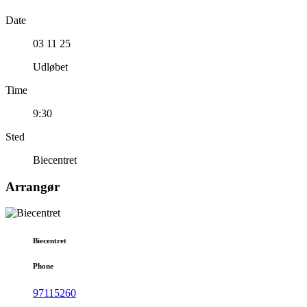
Date
03 11 25
Udløbet
Time
9:30
Sted
Biecentret
Arrangør
Biecentret
Phone
97115260