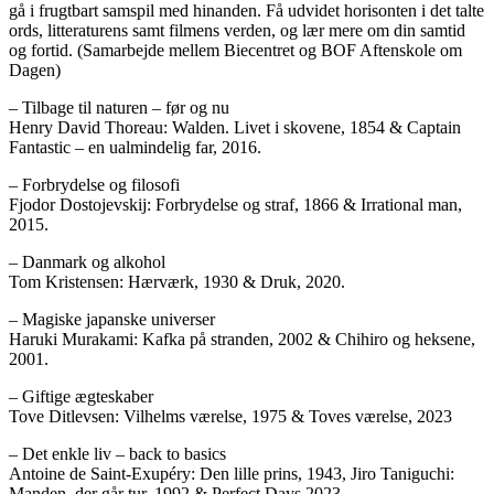
gå i frugtbart samspil med hinanden. Få udvidet horisonten i det talte
ords, litteraturens samt filmens verden, og lær mere om din samtid
og fortid. (Samarbejde mellem Biecentret og BOF Aftenskole om
Dagen)
– Tilbage til naturen – før og nu
Henry David Thoreau: Walden. Livet i skovene, 1854 & Captain
Fantastic – en ualmindelig far, 2016.
– Forbrydelse og filosofi
Fjodor Dostojevskij: Forbrydelse og straf, 1866 & Irrational man,
2015.
– Danmark og alkohol
Tom Kristensen: Hærværk, 1930 & Druk, 2020.
– Magiske japanske universer
Haruki Murakami: Kafka på stranden, 2002 & Chihiro og heksene,
2001.
– Giftige ægteskaber
Tove Ditlevsen: Vilhelms værelse, 1975 & Toves værelse, 2023
– Det enkle liv – back to basics
Antoine de Saint-Exupéry: Den lille prins, 1943, Jiro Taniguchi:
Manden, der går tur, 1992 & Perfect Days 2023.