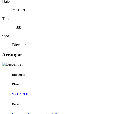
Date
29 11 26
Time
11:00
Sted
Biecentret
Arrangør
Biecentret
Phone
97115260
Email