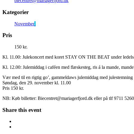
biecentret@mariagerfjord.dk
Kategorier
November
Pris
150 kr.
Kl. 11.00: Julekoncert med koret STAY ON THE BEAT under ledelse
Kl. 12.00: Julemiddag i caféen med flæskesteg, ris á la mande, mand
Vær med til en rigtig go’, gammeldaws julemiddag med julestemning
Søndag, den 29. november kl. 11.00
Pris 150 kr.
NB: Køb billetter:
Biecentret@mariagerfjord.dk
eller på tlf 9711 5260
Share this event