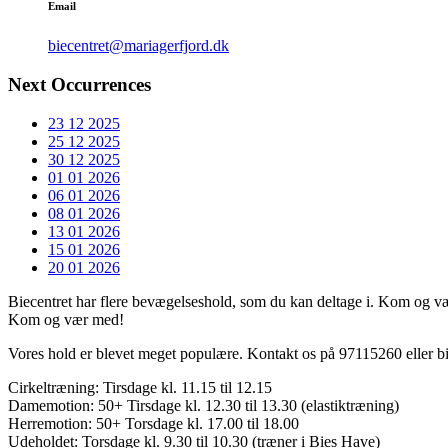
Email
biecentret@mariagerfjord.dk
Next Occurrences
23 12 2025
25 12 2025
30 12 2025
01 01 2026
06 01 2026
08 01 2026
13 01 2026
15 01 2026
20 01 2026
Biecentret har flere bevægelseshold, som du kan deltage i. Kom og væ
Kom og vær med!
Vores hold er blevet meget populære. Kontakt os på 97115260 eller
b
Cirkeltræning: Tirsdage kl. 11.15 til 12.15
Damemotion: 50+ Tirsdage kl. 12.30 til 13.30 (elastiktræning)
Herremotion: 50+ Torsdage kl. 17.00 til 18.00
Udeholdet: Torsdage kl. 9.30 til 10.30 (træner i Bies Have)