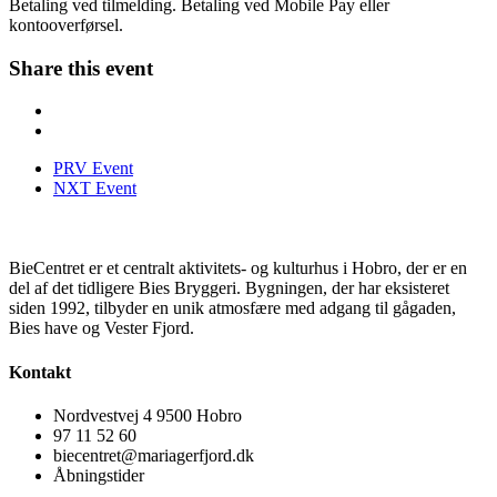
Betaling ved tilmelding. Betaling ved Mobile Pay eller
kontooverførsel.
Share this event
PRV Event
NXT Event
BieCentret er et centralt aktivitets- og kulturhus i Hobro, der er en
del af det tidligere Bies Bryggeri. Bygningen, der har eksisteret
siden 1992, tilbyder en unik atmosfære med adgang til gågaden,
Bies have og Vester Fjord.
Kontakt
Nordvestvej 4 9500 Hobro
97 11 52 60
biecentret@mariagerfjord.dk
Åbningstider