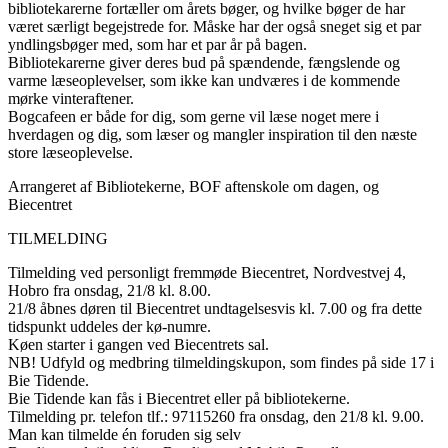
bibliotekarerne fortæller om årets bøger, og hvilke bøger de har
været særligt begejstrede for. Måske har der også sneget sig et par
yndlingsbøger med, som har et par år på bagen.
Bibliotekarerne giver deres bud på spændende, fængslende og
varme læseoplevelser, som ikke kan undværes i de kommende
mørke vinteraftener.
Bogcafeen er både for dig, som gerne vil læse noget mere i
hverdagen og dig, som læser og mangler inspiration til den næste
store læseoplevelse.
Arrangeret af Bibliotekerne, BOF aftenskole om dagen, og
Biecentret
TILMELDING
Tilmelding ved personligt fremmøde Biecentret, Nordvestvej 4,
Hobro fra onsdag, 21/8 kl. 8.00.
21/8 åbnes døren til Biecentret undtagelsesvis kl. 7.00 og fra dette
tidspunkt uddeles der kø-numre.
Køen starter i gangen ved Biecentrets sal.
NB! Udfyld og medbring tilmeldingskupon, som findes på side 17 i
Bie Tidende.
Bie Tidende kan fås i Biecentret eller på bibliotekerne.
Tilmelding pr. telefon tlf.: 97115260 fra onsdag, den 21/8 kl. 9.00.
Man kan tilmelde én foruden sig selv