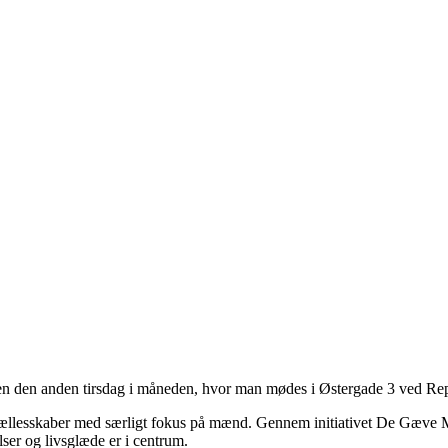
tagen den anden tirsdag i måneden, hvor man mødes i Østergade 3 ved Re
nde fællesskaber med særligt fokus på mænd. Gennem initiativet De Gæve
lser og livsglæde er i centrum.