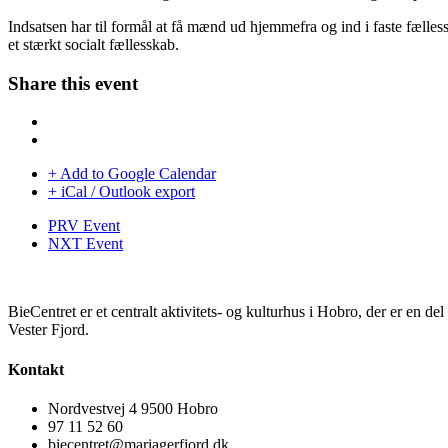
Indsatsen har til formål at få mænd ud hjemmefra og ind i faste fæll
et stærkt socialt fællesskab.
Share this event
+ Add to Google Calendar
+ iCal / Outlook export
PRV Event
NXT Event
BieCentret er et centralt aktivitets- og kulturhus i Hobro, der er en d
Vester Fjord.
Kontakt
Nordvestvej 4 9500 Hobro
97 11 52 60
biecentret@mariagerfjord.dk