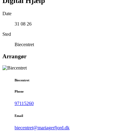
Digital Hjælp
Date
31 08 26
Sted
Biecentret
Arrangør
Biecentret
Phone
97115260
Email
biecentret@mariagerfjord.dk