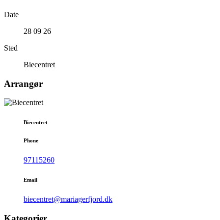
Date
28 09 26
Sted
Biecentret
Arrangør
Biecentret
Phone
97115260
Email
biecentret@mariagerfjord.dk
Kategorier