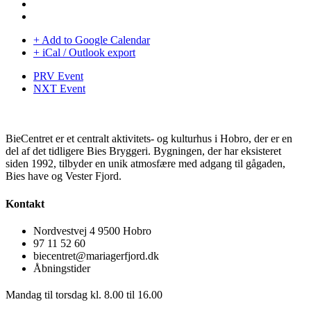
+ Add to Google Calendar
+ iCal / Outlook export
PRV Event
NXT Event
BieCentret er et centralt aktivitets- og kulturhus i Hobro, der er en
del af det tidligere Bies Bryggeri. Bygningen, der har eksisteret
siden 1992, tilbyder en unik atmosfære med adgang til gågaden,
Bies have og Vester Fjord.
Kontakt
Nordvestvej 4 9500 Hobro
97 11 52 60
biecentret@mariagerfjord.dk
Åbningstider
Mandag til torsdag kl. 8.00 til 16.00