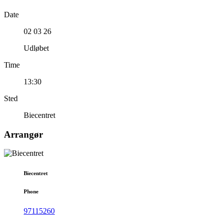
Date
02 03 26
Udløbet
Time
13:30
Sted
Biecentret
Arrangør
Biecentret
Phone
97115260