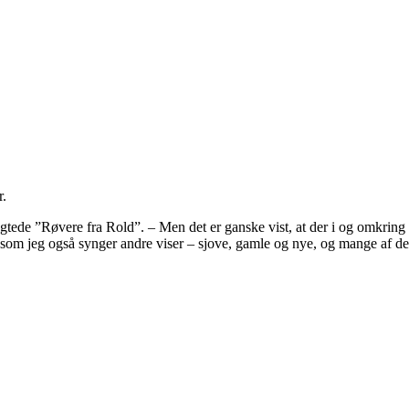
r.
rygtede ”Røvere fra Rold”. – Men det er ganske vist, at der i og omkri
igesom jeg også synger andre viser – sjove, gamle og nye, og mange af 