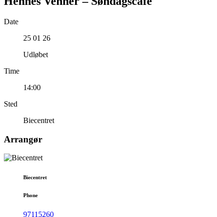
Hennes Venner – Søndagscafé
Date
25 01 26
Udløbet
Time
14:00
Sted
Biecentret
Arrangør
Biecentret
Phone
97115260