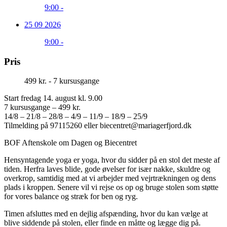
9:00 -
25 09 2026
9:00 -
Pris
499 kr. - 7 kursusgange
Start fredag 14. august kl. 9.00
7 kursusgange – 499 kr.
14/8 – 21/8 – 28/8 – 4/9 – 11/9 – 18/9 – 25/9
Tilmelding på 97115260 eller
biecentret@mariagerfjord.dk
BOF Aftenskole om Dagen og Biecentret
Hensyntagende yoga er yoga, hvor du sidder på en stol det meste af
tiden. Herfra laves blide, gode øvelser for især nakke, skuldre og
overkrop, samtidig med at vi arbejder med vejrtrækningen og dens
plads i kroppen. Senere vil vi rejse os op og bruge stolen som støtte
for vores balance og stræk for ben og ryg.
Timen afsluttes med en dejlig afspænding, hvor du kan vælge at
blive siddende på stolen, eller finde en måtte og lægge dig på.