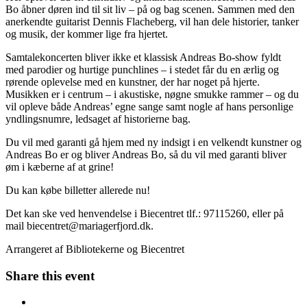
Bo åbner døren ind til sit liv – på og bag scenen. Sammen med den
anerkendte guitarist Dennis Flacheberg, vil han dele historier, tanker
og musik, der kommer lige fra hjertet.
Samtalekoncerten bliver ikke et klassisk Andreas Bo-show fyldt
med parodier og hurtige punchlines – i stedet får du en ærlig og
rørende oplevelse med en kunstner, der har noget på hjerte.
Musikken er i centrum – i akustiske, nøgne smukke rammer – og du
vil opleve både Andreas’ egne sange samt nogle af hans personlige
yndlingsnumre, ledsaget af historierne bag.
Du vil med garanti gå hjem med ny indsigt i en velkendt kunstner og
Andreas Bo er og bliver Andreas Bo, så du vil med garanti bliver
øm i kæberne af at grine!
Du kan købe billetter allerede nu!
Det kan ske ved henvendelse i Biecentret tlf.: 97115260, eller på
mail
biecentret@mariagerfjord.dk
.
Arrangeret af Bibliotekerne og Biecentret
Share this event