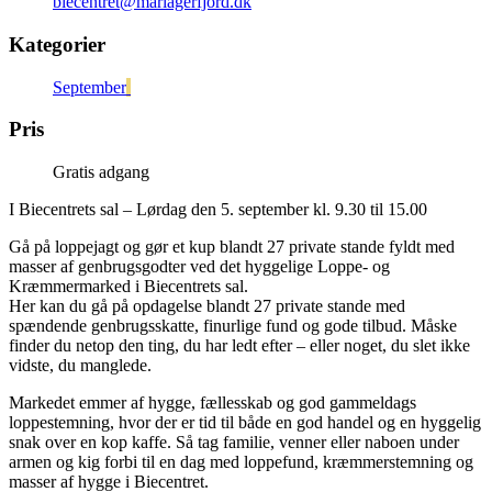
biecentret@mariagerfjord.dk
Kategorier
September
Pris
Gratis adgang
I Biecentrets sal – Lørdag den 5. september kl. 9.30 til 15.00
Gå på loppejagt og gør et kup blandt 27 private stande fyldt med
masser af genbrugsgodter ved det hyggelige Loppe- og
Kræmmermarked i Biecentrets sal.
Her kan du gå på opdagelse blandt 27 private stande med
spændende genbrugsskatte, finurlige fund og gode tilbud. Måske
finder du netop den ting, du har ledt efter – eller noget, du slet ikke
vidste, du manglede.
Markedet emmer af hygge, fællesskab og god gammeldags
loppestemning, hvor der er tid til både en god handel og en hyggelig
snak over en kop kaffe. Så tag familie, venner eller naboen under
armen og kig forbi til en dag med loppefund, kræmmerstemning og
masser af hygge i Biecentret.