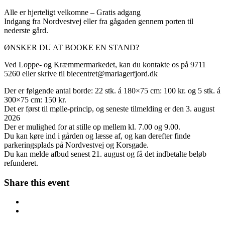
Alle er hjerteligt velkomne – Gratis adgang
Indgang fra Nordvestvej eller fra gågaden gennem porten til
nederste gård.
ØNSKER DU AT BOOKE EN STAND?
Ved Loppe- og Kræmmermarkedet, kan du kontakte os på 9711
5260 eller skrive til
biecentret@mariagerfjord.dk
Der er følgende antal borde: 22 stk. á 180×75 cm: 100 kr. og 5 stk. á
300×75 cm: 150 kr.
Det er først til mølle-princip, og seneste tilmelding er den 3. august
2026
Der er mulighed for at stille op mellem kl. 7.00 og 9.00.
Du kan køre ind i gården og læsse af, og kan derefter finde
parkeringsplads på Nordvestvej og Korsgade.
Du kan melde afbud senest 21. august og få det indbetalte beløb
refunderet.
Share this event