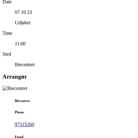
Date
07 10 23
Udløbet
Time
11:00
Sted
Biecentret
Arrangør
Biecentret
Phone
97115260
Email