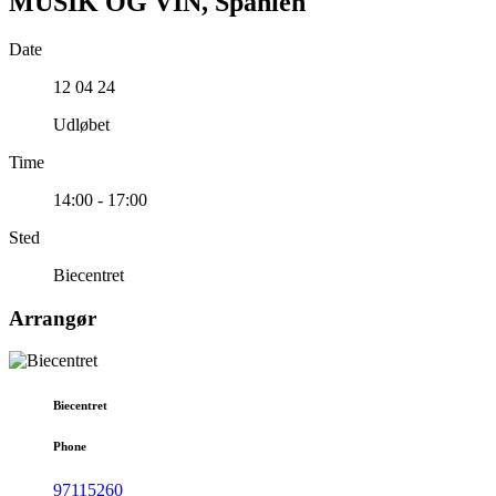
MUSIK OG VIN, Spanien
Date
12 04 24
Udløbet
Time
14:00 - 17:00
Sted
Biecentret
Arrangør
Biecentret
Phone
97115260