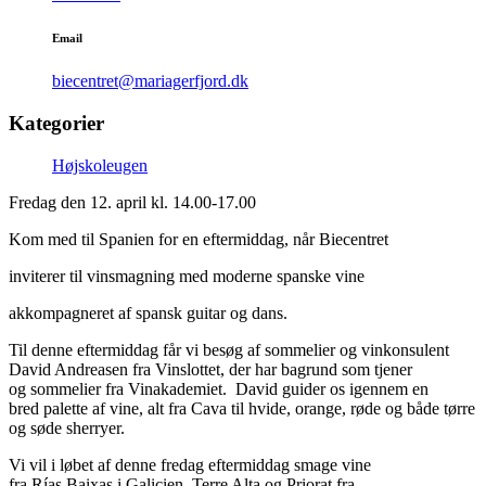
Email
biecentret@mariagerfjord.dk
Kategorier
Højskoleugen
Fredag den 12. april kl. 14.00-17.00
Kom med til Spanien for en eftermiddag, når Biecentret
inviterer til vinsmagning med moderne spanske vine
akkompagneret af spansk guitar og dans.
Til denne eftermiddag får vi besøg af sommelier og vinkonsulent
David Andreasen fra Vinslottet, der har bagrund som tjener
og sommelier fra Vinakademiet. David guider os igennem en
bred palette af vine, alt fra Cava til hvide, orange, røde og både tørre
og søde sherryer.
Vi vil i løbet af denne fredag eftermiddag smage vine
fra Rías Baixas i Galicien, Terre Alta og Priorat fra