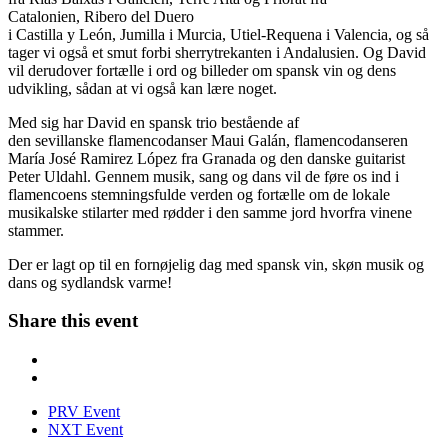
Catalonien, Ribero del Duero
i Castilla y León, Jumilla i Murcia, Utiel-Requena i Valencia, og så
tager vi også et smut forbi sherrytrekanten i Andalusien. Og David
vil derudover fortælle i ord og billeder om spansk vin og dens
udvikling, sådan at vi også kan lære noget.
Med sig har David en spansk trio bestående af
den sevillanske flamencodanser Maui Galán, flamencodanseren
María José Ramirez López fra Granada og den danske guitarist
Peter Uldahl. Gennem musik, sang og dans vil de føre os ind i
flamencoens stemningsfulde verden og fortælle om de lokale
musikalske stilarter med rødder i den samme jord hvorfra vinene
stammer.
Der er lagt op til en fornøjelig dag med spansk vin, skøn musik og
dans og sydlandsk varme!
Share this event
PRV Event
NXT Event