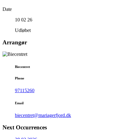
Date
10 02 26
Udløbet
Arrangør
Biecentret
Phone
97115260
Email
biecentret@mariagerfjord.dk
Next Occurrences