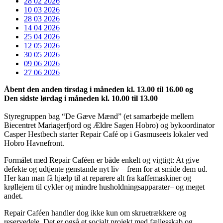
28 02 2026
10 03 2026
28 03 2026
14 04 2026
25 04 2026
12 05 2026
30 05 2026
09 06 2026
27 06 2026
Åbent den anden tirsdag i måneden kl. 13.00 til 16.00 og
Den sidste lørdag i måneden kl. 10.00 til 13.00
Styregruppen bag “De Gæve Mænd” (et samarbejde mellem
Biecentret Mariagerfjord og Ældre Sagen Hobro) og bykoordinator
Casper Hestbech starter Repair Café op i Gasmuseets lokaler ved
Hobro Havnefront.
Formålet med Repair Caféen er både enkelt og vigtigt: At give
defekte og udtjente genstande nyt liv – frem for at smide dem ud.
Her kan man få hjælp til at reparere alt fra kaffemaskiner og
krøllejern til cykler og mindre husholdningsapparater– og meget
andet.
Repair Caféen handler dog ikke kun om skruetrækkere og
reservedele. Det er også et socialt projekt med fællesskab og