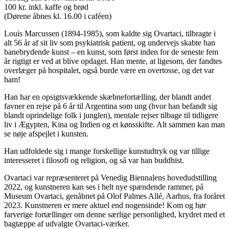
100 kr. inkl. kaffe og brød
(Dørene åbnes kl. 16.00 i caféen)
Louis Marcussen (1894-1985), som kaldte sig Ovartaci, tilbragte i
alt 56 år af sit liv som psykiatrisk patient, og undervejs skabte han
banebrydende kunst – en kunst, som først inden for de seneste fem
år rigtigt er ved at blive opdaget. Han mente, at ligesom, der fandtes
overlæger på hospitalet, også burde være en overtosse, og det var
ham!
Han har en opsigtsvækkende skæbnefortælling, der blandt andet
favner en rejse på 6 år til Argentina som ung (hvor han befandt sig
blandt oprindelige folk i junglen), mentale rejser tilbage til tidligere
liv i Ægypten, Kina og Indien og et kønsskifte. Alt sammen kan man
se nøje afspejlet i kunsten.
Han udfoldede sig i mange forskellige kunstudtryk og var tillige
interesseret i filosofi og religion, og så var han buddhist.
Ovartaci var repræsenteret på Venedig Biennalens hovedudstilling
2022, og kunstneren kan ses i helt nye spændende rammer, på
Museum Ovartaci, genåbnet på Olof Palmes Allé, Aarhus, fra foråret
2023. Kunstneren er mere aktuel end nogensinde! Kom og hør
farverige fortællinger om denne særlige personlighed, krydret med et
bagtæppe af udvalgte Ovartaci-værker.