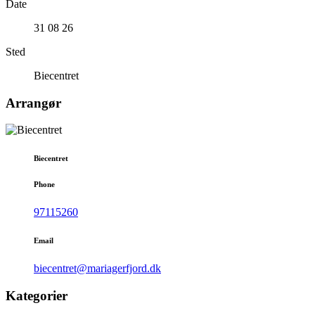
Date
31 08 26
Sted
Biecentret
Arrangør
Biecentret
Phone
97115260
Email
biecentret@mariagerfjord.dk
Kategorier