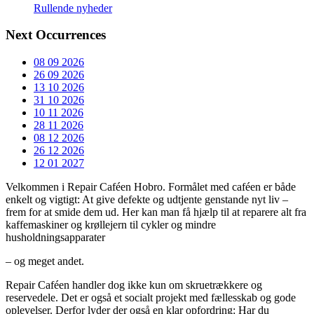
Rullende nyheder
Next Occurrences
08 09 2026
26 09 2026
13 10 2026
31 10 2026
10 11 2026
28 11 2026
08 12 2026
26 12 2026
12 01 2027
Velkommen i Repair Caféen Hobro. Formålet med caféen er både
enkelt og vigtigt: At give defekte og udtjente genstande nyt liv –
frem for at smide dem ud. Her kan man få hjælp til at reparere alt fra
kaffemaskiner og krøllejern til cykler og mindre
husholdningsapparater
– og meget andet.
Repair Caféen handler dog ikke kun om skruetrækkere og
reservedele. Det er også et socialt projekt med fællesskab og gode
oplevelser. Derfor lyder der også en klar opfordring: Har du