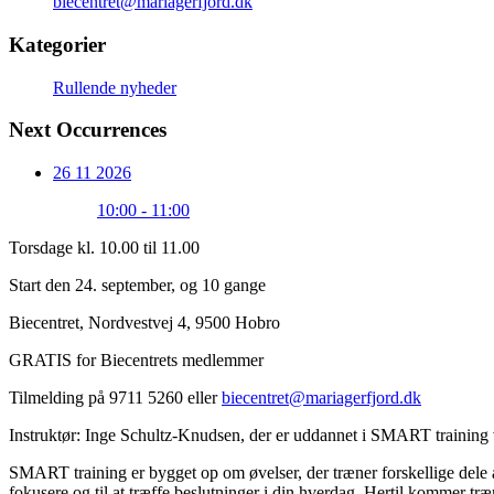
biecentret@mariagerfjord.dk
Kategorier
Rullende nyheder
Next Occurrences
26 11 2026
10:00 - 11:00
Torsdage kl. 10.00 til 11.00
Start den 24. september, og 10 gange
Biecentret, Nordvestvej 4, 9500 Hobro
GRATIS for Biecentrets medlemmer
Tilmelding på 9711 5260 eller
biecentret@mariagerfjord.dk
Instruktør: Inge Schultz-Knudsen, der er uddannet i SMART trainin
SMART training er bygget op om øvelser, der træner forskellige dele af 
fokusere og til at træffe beslutninger i din hverdag. Hertil kommer tr