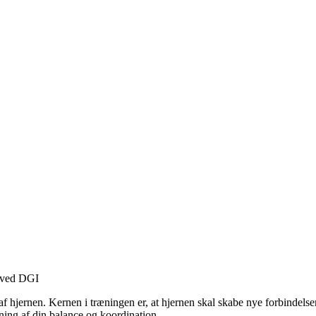
g ved DGI
hjernen. Kernen i træningen er, at hjernen skal skabe nye forbindelser. 
æning af din balance og koordination.