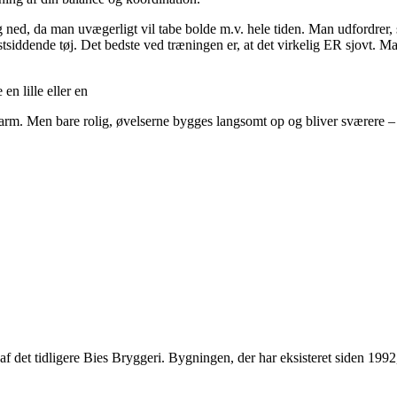
 ned, da man uvægerligt vil tabe bolde m.v. hele tiden. Man udfordrer, 
stsiddende tøj. Det bedste ved træningen er, at det virkelig ER sjovt. M
n lille eller en
arm. Men bare rolig, øvelserne bygges langsomt op og bliver sværere – 
el af det tidligere Bies Bryggeri. Bygningen, der har eksisteret siden 1