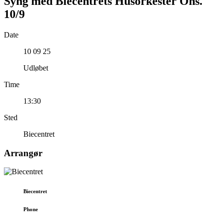
Syng med Biecentrets Husorkester Ons.
10/9
Date
10 09 25
Udløbet
Time
13:30
Sted
Biecentret
Arrangør
Biecentret
Phone