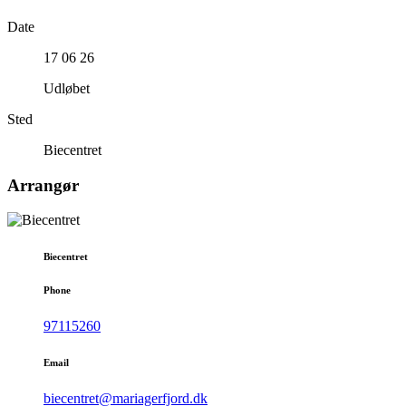
Date
17 06 26
Udløbet
Sted
Biecentret
Arrangør
Biecentret
Phone
97115260
Email
biecentret@mariagerfjord.dk