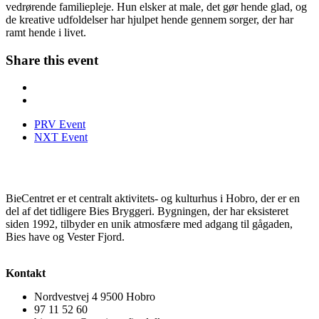
vedrørende familiepleje. Hun elsker at male, det gør hende glad, og
de kreative udfoldelser har hjulpet hende gennem sorger, der har
ramt hende i livet.
Share this event
PRV Event
NXT Event
BieCentret er et centralt aktivitets- og kulturhus i Hobro, der er en
del af det tidligere Bies Bryggeri. Bygningen, der har eksisteret
siden 1992, tilbyder en unik atmosfære med adgang til gågaden,
Bies have og Vester Fjord.
Kontakt
Nordvestvej 4 9500 Hobro
97 11 52 60