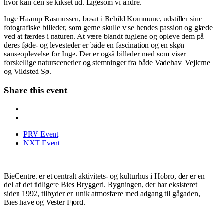
hvor kan den se kikset ud. Ligesom vi andre.
Inge Haarup Rasmussen, bosat i Rebild Kommune, udstiller sine
fotografiske billeder, som gerne skulle vise hendes passion og glæde
ved at færdes i naturen. At være blandt fuglene og opleve dem på
deres føde- og levesteder er både en fascination og en skøn
sanseoplevelse for Inge. Der er også billeder med som viser
forskellige naturscenerier og stemninger fra både Vadehav, Vejlerne
og Vildsted Sø.
Share this event
PRV Event
NXT Event
BieCentret er et centralt aktivitets- og kulturhus i Hobro, der er en
del af det tidligere Bies Bryggeri. Bygningen, der har eksisteret
siden 1992, tilbyder en unik atmosfære med adgang til gågaden,
Bies have og Vester Fjord.