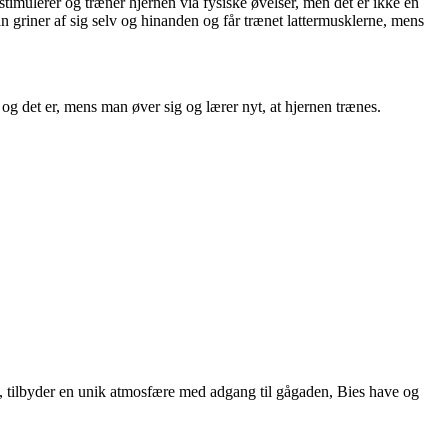
stimulerer og træner hjernen via fysiske øvelser, men det er ikke en
an griner af sig selv og hinanden og får trænet lattermusklerne, mens
og det er, mens man øver sig og lærer nyt, at hjernen trænes.
992, tilbyder en unik atmosfære med adgang til gågaden, Bies have og