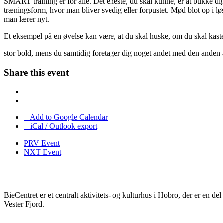
SMART training er for alle. Det eneste, du skal kunne, er at bukke dig
træningsform, hvor man bliver svedig eller forpustet. Mød blot op i lø
man lærer nyt.
Et eksempel på en øvelse kan være, at du skal huske, om du skal kaste e
stor bold, mens du samtidig foretager dig noget andet med den anden 
Share this event
+ Add to Google Calendar
+ iCal / Outlook export
PRV Event
NXT Event
BieCentret er et centralt aktivitets- og kulturhus i Hobro, der er en d
Vester Fjord.