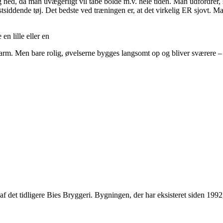
 ned, da man uvægerligt vil tabe bolde m.v. hele tiden. Man udfordrer, 
stsiddende tøj. Det bedste ved træningen er, at det virkelig ER sjovt. M
n lille eller en
arm. Men bare rolig, øvelserne bygges langsomt op og bliver sværere – 
el af det tidligere Bies Bryggeri. Bygningen, der har eksisteret siden 1