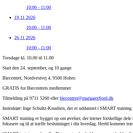
10:00 - 11:00
19 11 2026
10:00 - 11:00
26 11 2026
10:00 - 11:00
Torsdage kl. 10.00 til 11.00
Start den 24. september, og 10 gange
Biecentret, Nordvestvej 4, 9500 Hobro
GRATIS for Biecentrets medlemmer
Tilmelding på 9711 5260 eller
biecentret@mariagerfjord.dk
Instruktør: Inge Schultz-Knudsen, der er uddannet i SMART trainin
SMART training er bygget op om øvelser, der træner forskellige dele af 
fokusere og til at træffe beslutninger i din hverdag. Hertil kommer tr