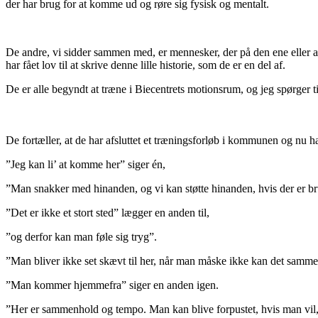
der har brug for at komme ud og røre sig fysisk og mentalt.
De andre, vi sidder sammen med, er mennesker, der på den ene eller a
har fået lov til at skrive denne lille historie, som de er en del af.
De er alle begyndt at træne i Biecentrets motionsrum, og jeg spørger 
De fortæller, at de har afsluttet et træningsforløb i kommunen og nu ha
”Jeg kan li’ at komme her” siger én,
”Man snakker med hinanden, og vi kan støtte hinanden, hvis der er br
”Det er ikke et stort sted” lægger en anden til,
”og derfor kan man føle sig tryg”.
”Man bliver ikke set skævt til her, når man måske ikke kan det samme s
”Man kommer hjemmefra” siger en anden igen.
”Her er sammenhold og tempo. Man kan blive forpustet, hvis man vil, 